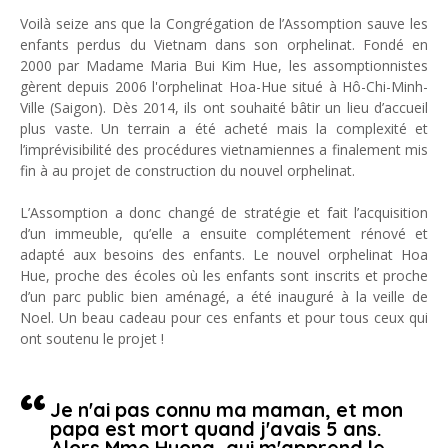
Voilà seize ans que la Congrégation de l’Assomption sauve les
enfants perdus du Vietnam dans son orphelinat. Fondé en
2000 par Madame Maria Bui Kim Hue, les assomptionnistes
gèrent depuis 2006 l'orphelinat Hoa-Hue situé à Hô-Chi-Minh-
Ville (Saigon). Dès 2014, ils ont souhaité bâtir un lieu d’accueil
plus vaste. Un terrain a été acheté mais la complexité et
l’imprévisibilité des procédures vietnamiennes a finalement mis
fin à au projet de construction du nouvel orphelinat.
L’Assomption a donc changé de stratégie et fait l’acquisition
d’un immeuble, qu’elle a ensuite complétement rénové et
adapté aux besoins des enfants. Le nouvel orphelinat Hoa
Hue, proche des écoles où les enfants sont inscrits et proche
d’un parc public bien aménagé, a été inauguré à la veille de
Noel. Un beau cadeau pour ces enfants et pour tous ceux qui
ont soutenu le projet !
Je n'ai pas connu ma maman, et mon
papa est mort quand j'avais 5 ans.
Alors Mme Huong, qui m'apprend le