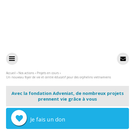
Aller
Outils
au
personnels
contenu.
|
Aller
à
la
navigation
Accueil
›
Nos actions
›
Projets en cours
›
Un nouveau foyer de vie et centre éducatif pour des orphelins vietnamiens
Avec la fondation Adveniat, de nombreux projets
prennent vie grâce à vous
Je fais un don