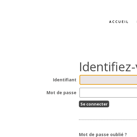
Aller
Outils
au
personnels
contenu.
|
Aller
ACCUEIL
à
la
navigation
Identifiant
Mot de passe
Mot de passe oublié ?